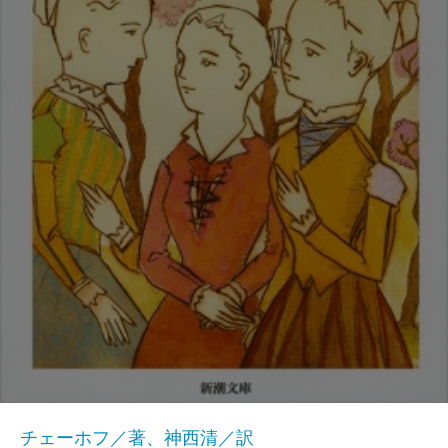
チェーホフ／著、神西清／訳