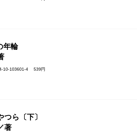
の年輪
著
-10-103601-4 539円
やつら〔下〕
／著