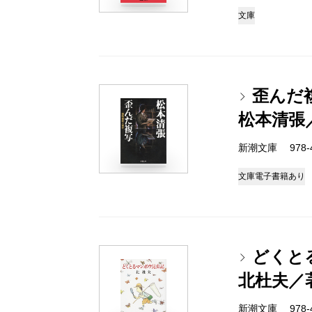
文庫
歪んだ
松本清張
新潮文庫 978-4
文庫
電子書籍あり
どくと
北杜夫／
新潮文庫 978-4