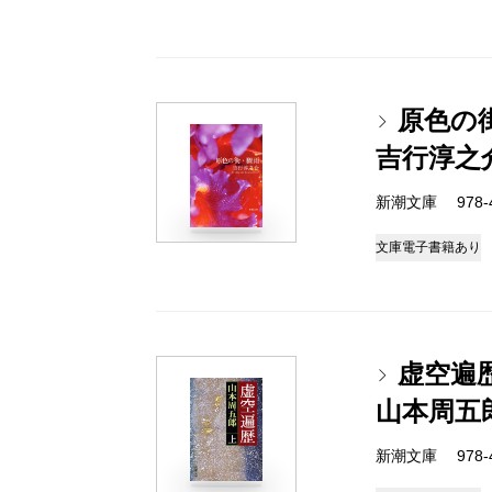
原色の
吉行淳之
新潮文庫 978-4
文庫
電子書籍あり
虚空遍
山本周五
新潮文庫 978-4