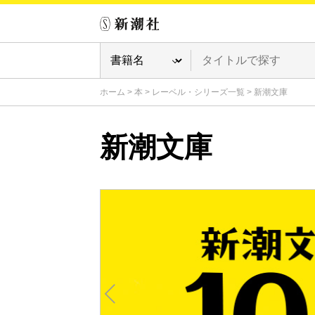
ホーム
>
本
>
レーベル・シリーズ一覧
>
新潮文庫
新潮文庫