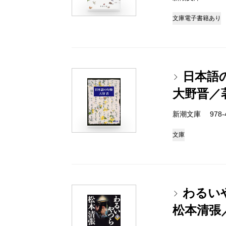
文庫
電子書籍あり
日本語
大野晋／
新潮文庫 978-4
文庫
わるい
松本清張