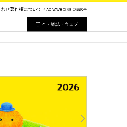
合わせ
著作権について
AD-WAVE 新潮社雑誌広告
本・雑誌・ウェブ