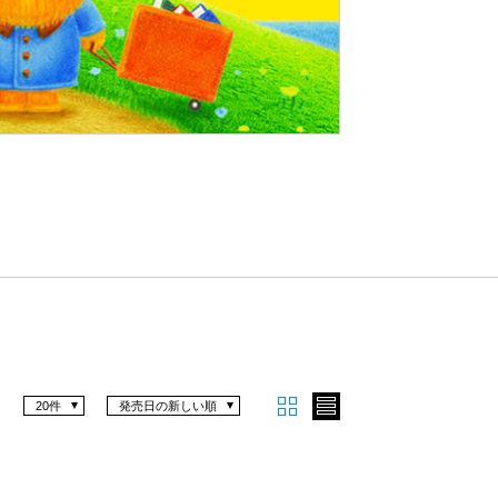
Nex
t
20件
発売日の新しい順