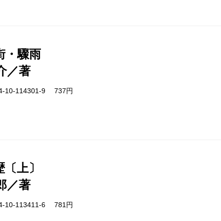
街・驟雨
介／著
-10-114301-9 737円
歴〔上〕
郎／著
-10-113411-6 781円