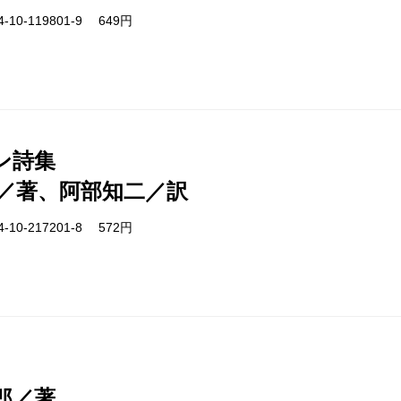
-10-119801-9 649円
ン詩集
／著、阿部知二／訳
-10-217201-8 572円
郎／著