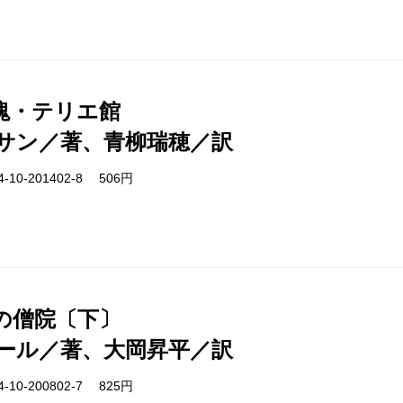
塊・テリエ館
サン／著、青柳瑞穂／訳
-10-201402-8 506円
の僧院〔下〕
ール／著、大岡昇平／訳
-10-200802-7 825円