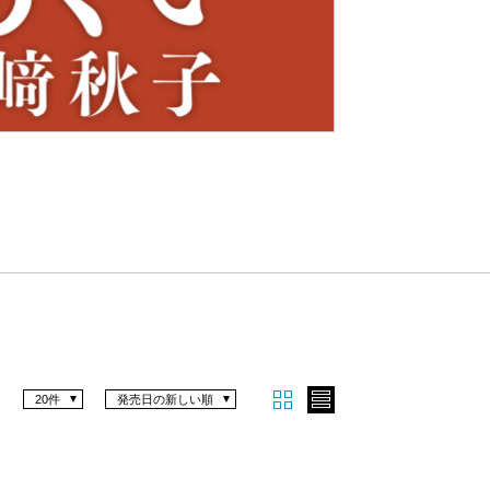
Nex
t
20件
発売日の新しい順