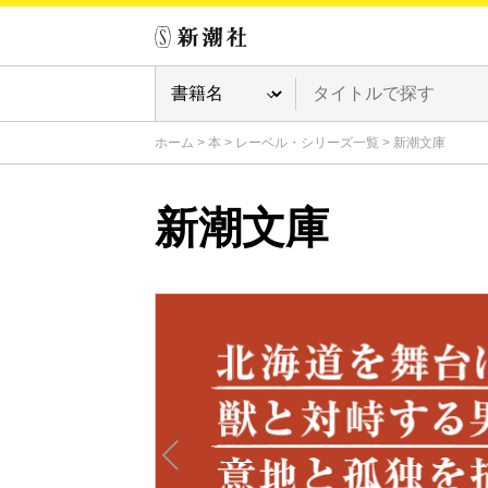
ホーム
>
本
>
レーベル・シリーズ一覧
>
新潮文庫
新潮文庫