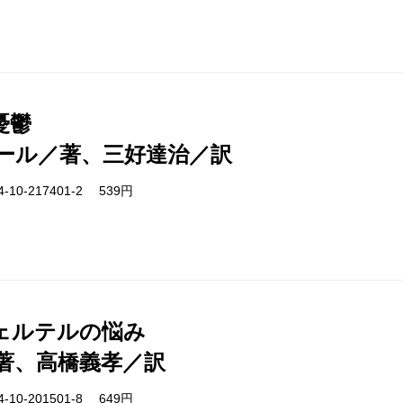
憂鬱
ール／著、三好達治／訳
-10-217401-2 539円
ェルテルの悩み
著、高橋義孝／訳
-10-201501-8 649円