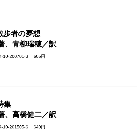
散歩者の夢想
著、青柳瑞穂／訳
-10-200701-3 605円
詩集
著、高橋健二／訳
-10-201505-6 649円