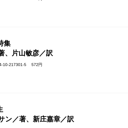
詩集
著、片山敏彦／訳
-10-217301-5 572円
生
サン／著、新庄嘉章／訳