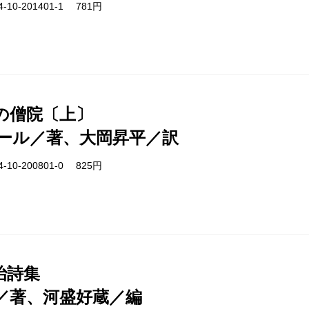
-10-201401-1 781円
の僧院〔上〕
ール／著、大岡昇平／訳
-10-200801-0 825円
治詩集
／著、河盛好蔵／編