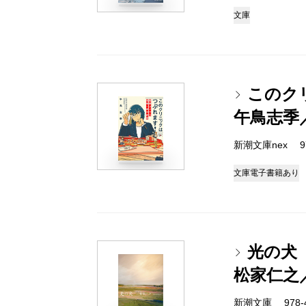
文庫
このク
午鳥志季
新潮文庫nex 978
文庫
電子書籍あり
光の犬
松家仁之
新潮文庫 978-4-