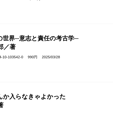
の世界─意志と責任の考古学─
郎／著
10-103542-0 990円 2025/03/28
んか入らなきゃよかった
著