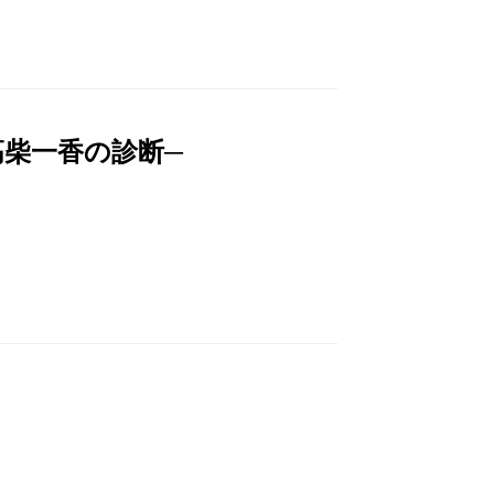
柴一香の診断─