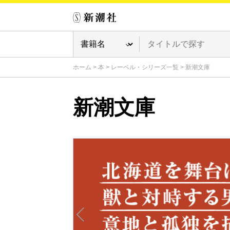
ホーム
>
本
>
レーベル・シリーズ一覧
>
新潮文庫
新潮文庫