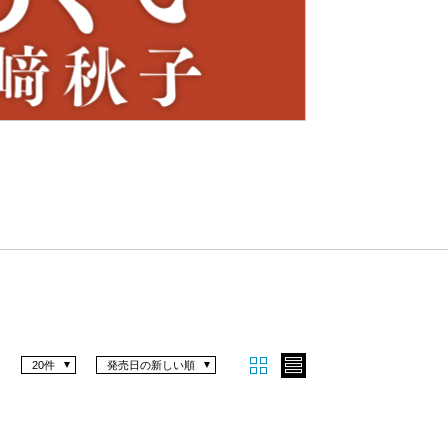
Nex
t
20件
発売日の新しい順