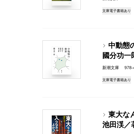
文庫
電子書籍あり
中動態
國分功一
新潮文庫 978-4-
文庫
電子書籍あり
東大な
池田渓／