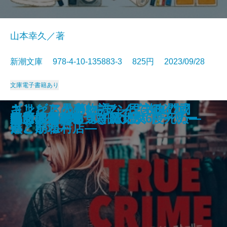
山本幸久／著
新潮文庫 978-4-10-135883-3 825円 2023/09/28
文庫
電子書籍あり
あしたの名医―伊豆中周産期セン
ギリシア人の物語3―都市国家ギ
江戸の空、水面の風―みとや・お
コンビニ兄弟3―テンダネス門司
さよならの言い方なんて知らな
ギリシア人の物語2―民主政の成
心は孤独な狩人
龍ノ国幻想6 双飛の暁
月夜の散歩
日蓮
泳ぐ者
ちよぼ―加賀百万石を照らす月―
神様には負けられない
トゥルー・クライム・ストーリー
魔女推理―嘘つき魔女が6度死ぬ―
龍ノ国幻想5 双飛の闇
血も涙もある
鳴門の渦潮を見ていた女
処女の道程
草原のサーカス
ター―
リシアの終焉―
瑛仕入帖―
港こがね村店―
い。8
熟と崩壊―