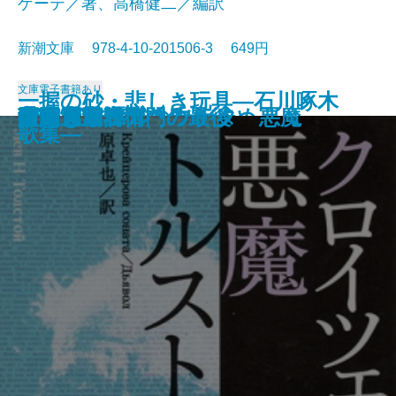
ゲーテ／著、高橋健二／編訳
新潮文庫 978-4-10-201506-3 649円
文庫
電子書籍あり
一握の砂・悲しき玩具―石川啄木
愛と死
絵のない絵本
田舎教師
変身
硝子戸の中
田園交響楽
倫敦塔・幻影の盾
光あるうち光の中を歩め
真理先生
ゲーテ格言集
クロイツェル・ソナタ 悪魔
行人
人間ぎらい
蒲団・重右衛門の最後
こころ
白鯨〔下〕
白鯨〔上〕
彼岸過迄
ぼく東綺譚
歌集―