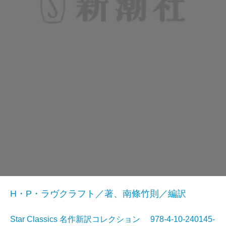
H・P・ラヴクラフト／著、南條竹則／編訳
Star Classics 名作新訳コレクション 978-4-10-240145-