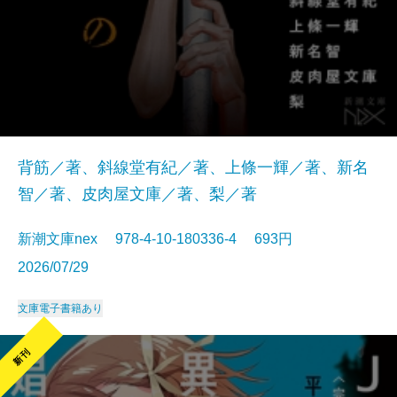
背筋／著、斜線堂有紀／著、上條一輝／著、新名
智／著、皮肉屋文庫／著、梨／著
新潮文庫nex 978-4-10-180336-4 693円
2026/07/29
文庫
電子書籍あり
新刊