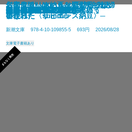
さよならの言い方なんて知らな
〈完全版〉JKハルは異世界で娼婦
幻のアフリカ納豆を追え！─そし
名探偵のいけにえ─人民教会殺人
幽冥の岸 十二国記
未知なるカダスを夢に求めて
龍ノ国幻想9 天恵の命
神と王1 亡国の書
人魚屋敷の殺人
悪徳もまた
善人たち
わたしが・棄てた・女
きまぐれカプセル
一夜─隠蔽捜査10─
夢ノ町本通り─文庫版─
フィレンツェに悪魔が彷徨う
その他の危険
人喰いパンダ殺人事件
色ざんげ
晴れでも雨でも昆虫学者
い。11
になった summer
て現れた〈サピエンス納豆〉─
事件─
星新一／著
新潮文庫 978-4-10-109855-5 693円 2026/08/28
文庫
電子書籍あり
まもなく発売