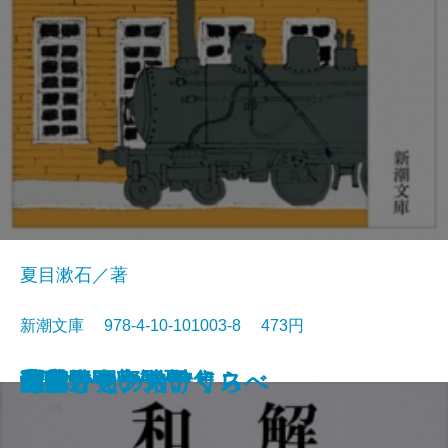
夏目漱石／著
新潮文庫 978-4-10-101003-8 473円
猟銃・闘牛
ヴェルレーヌ詩集
草枕
斜陽
高村光太郎詩集
歌行燈・高野聖
土
真実一路
老妓抄
坊っちゃん
和解
ヰタ・セクスアリス
出家とその弟子
にごりえ・たけくらべ
武蔵野
白痴
青年
雁
それから
門