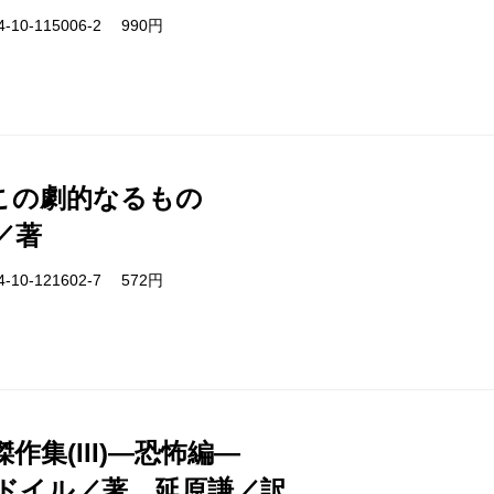
-10-115006-2 990円
この劇的なるもの
／著
-10-121602-7 572円
作集(III)―恐怖編―
ドイル／著、延原謙／訳