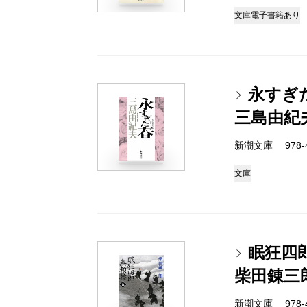
文庫
電子書籍あり
永すぎ
三島由紀
新潮文庫 978-4
文庫
眠狂四
柴田錬三
新潮文庫 978-4