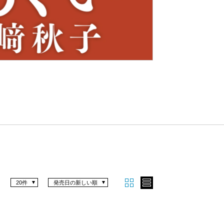
Nex
t
20件
発売日の新しい順