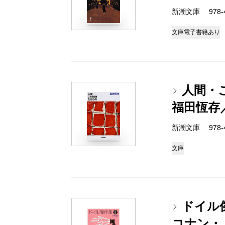
新潮文庫 978-4
文庫
電子書籍あり
人間・
福田恆存
新潮文庫 978-4
文庫
ドイル傑
コナン・