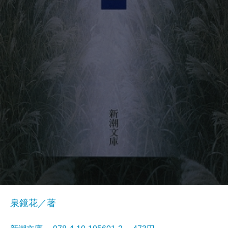
泉鏡花／著