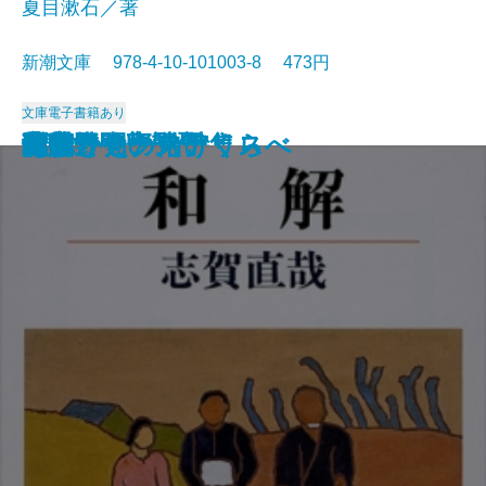
夏目漱石／著
新潮文庫 978-4-10-101003-8 473円
文庫
電子書籍あり
猟銃・闘牛
ヴェルレーヌ詩集
草枕
斜陽
高村光太郎詩集
歌行燈・高野聖
土
真実一路
老妓抄
坊っちゃん
和解
ヰタ・セクスアリス
出家とその弟子
にごりえ・たけくらべ
武蔵野
白痴
青年
雁
それから
門