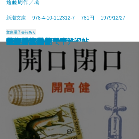
遠藤周作／著
新潮文庫 978-4-10-112312-7 781円 1979/12/27
文庫
電子書籍あり
歴史と視点―私の雑記帖―
鬼怒川
食卓の情景
すばらしい数学者たち
道ありき―青春編―
鍵のかかる部屋
一人ならじ
燃えつきた地図
にぎやかな部屋
砂の城
開口閉口
杳子・妻隠
朝ごはんぬき？
渦
陸奥爆沈
毎日が日曜日
梅雨将軍信長
ギリシア神話〔下〕
芝桜〔上〕
芝桜〔下〕