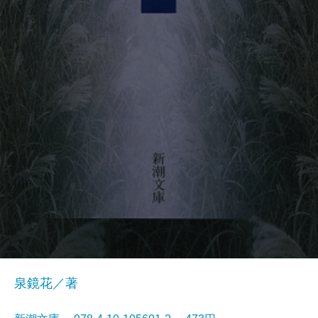
泉鏡花／著