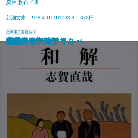
夏目漱石／著
新潮文庫 978-4-10-101003-8 473円
文庫
電子書籍あり
猟銃・闘牛
ヴェルレーヌ詩集
草枕
斜陽
高村光太郎詩集
歌行燈・高野聖
土
真実一路
老妓抄
坊っちゃん
和解
ヰタ・セクスアリス
出家とその弟子
にごりえ・たけくらべ
武蔵野
白痴
青年
雁
それから
門