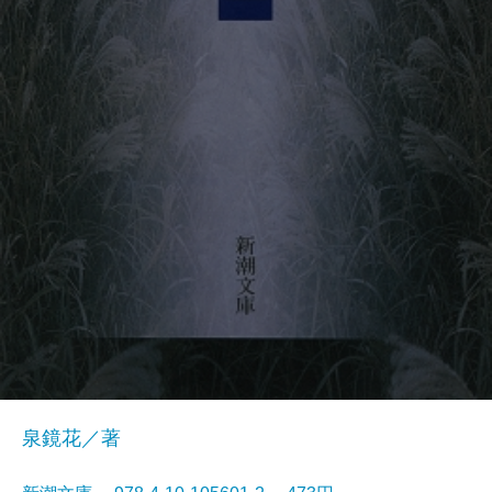
泉鏡花／著