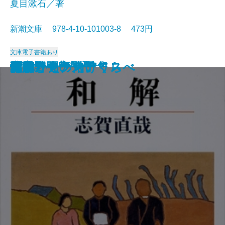
夏目漱石／著
新潮文庫 978-4-10-101003-8 473円
文庫
電子書籍あり
猟銃・闘牛
ヴェルレーヌ詩集
草枕
斜陽
高村光太郎詩集
歌行燈・高野聖
土
真実一路
老妓抄
坊っちゃん
和解
ヰタ・セクスアリス
出家とその弟子
にごりえ・たけくらべ
武蔵野
白痴
青年
雁
それから
門