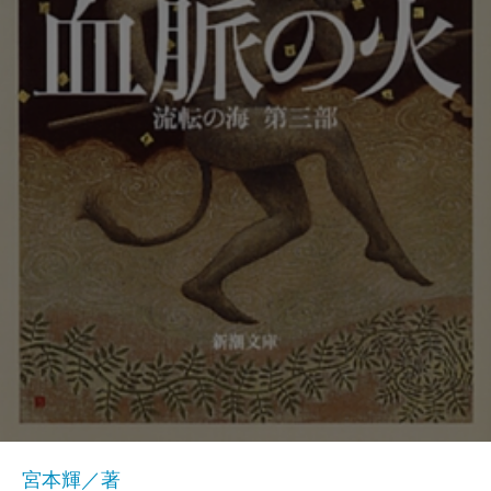
宮本輝／著