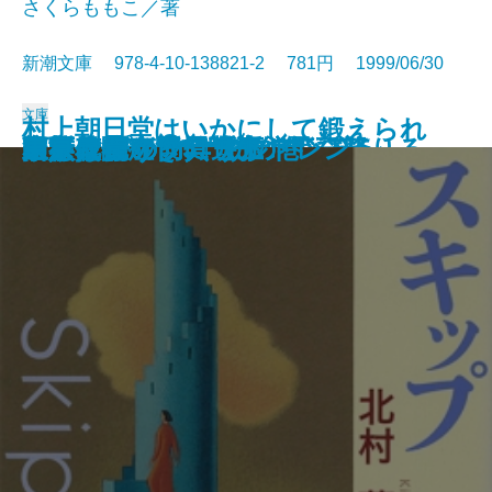
さくらももこ／著
新潮文庫 978-4-10-138821-2 781円 1999/06/30
文庫
村上朝日堂はいかにして鍛えられ
血脈の火―流転の海 第三部―
流しのしたの骨
一人の男が飛行機から飛び降りる
初ものがたり
見張り塔から ずっと
怒らぬ慶之助
人斬り半次郎 幕末編
人斬り半次郎 賊将編
そういうふうにできている
スキップ
西行花伝
陋巷に在り〔5〕妨の巻
玉人
名人は危うきに遊ぶ
家族依存症
ドラマチック チルドレン
ヒトラーの防具〔上〕
ヒトラーの防具〔下〕
東亰異聞
たか