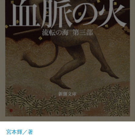
宮本輝／著