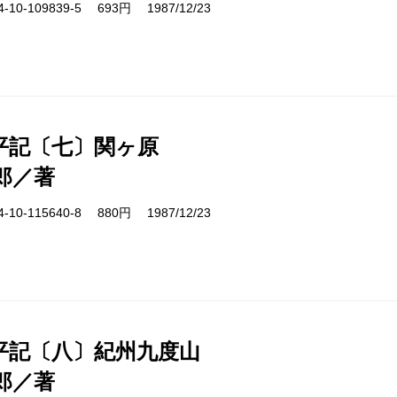
10-109839-5 693円 1987/12/23
平記〔七〕関ヶ原
郎／著
10-115640-8 880円 1987/12/23
平記〔八〕紀州九度山
郎／著