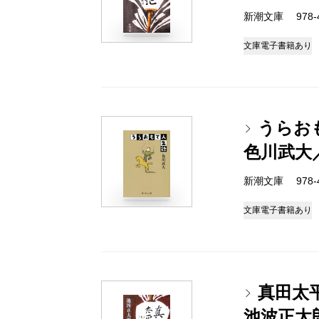
新潮文庫 978-4-
文庫
電子書籍あり
うらお
色川武大
新潮文庫 978-4-
文庫
電子書籍あり
真田太
池波正太