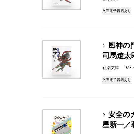
文庫
電子書籍あり
風神の
司馬遼太
新潮文庫 978-4-
文庫
電子書籍あり
安全の
星新一／