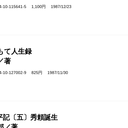
10-115641-5 1,100円 1987/12/23
もて人生録
／著
10-127002-9 825円 1987/11/30
平記〔五〕秀頼誕生
郎／著