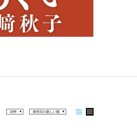
Nex
t
20件
発売日の新しい順