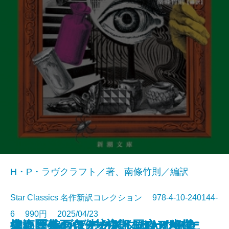
H・P・ラヴクラフト／著、南條竹則／編訳
Star Classics 名作新訳コレクション 978-4-10-240144-
6 990円 2025/04/23
鬼にきんつば─坊主と同心、幽世
大江戸春画ウォーズ UTAMARO
編めば編むほどわたしはわたしに
捜査圏外の条件─初期ミステリ傑
チャールズ・デクスター・ウォー