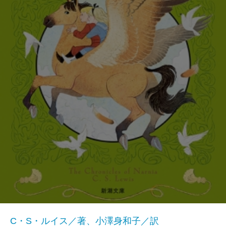
C・S・ルイス／著、小澤身和子／訳