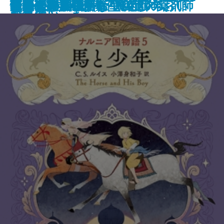
ナルニア国物語6 魔術師のおい
ゆるやかに生贄は
町内会死者蘇生事件
荒地の家族
夏日狂想
ナルニア国物語5 馬と少年
罪の水際
あやかしの仇討ち 幽世の薬剤師
街とその不確かな壁〔上〕
街とその不確かな壁〔下〕
天路の旅人〔上〕
天路の旅人〔下〕
怪物
田沼と蔦重
ヤクザの子
しらべ─
伝
なっていった
作集(三)─
ド事件