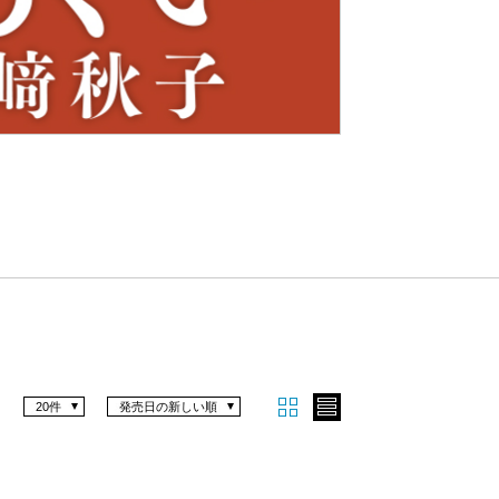
Nex
t
20件
発売日の新しい順