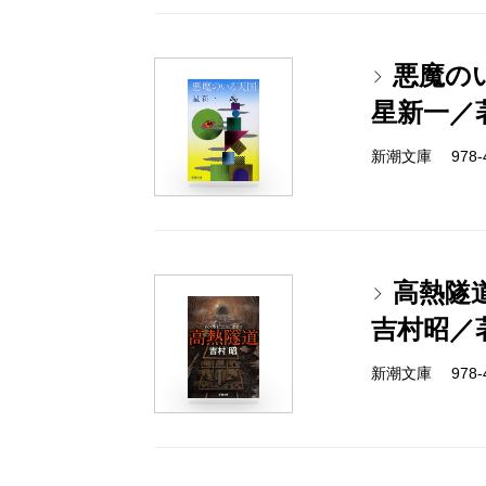
悪魔の
星新一／
新潮文庫 978-4-
高熱隧
吉村昭／
新潮文庫 978-4-