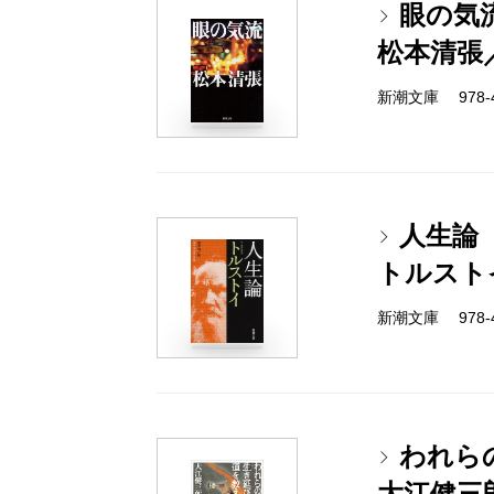
眼の気
松本清張
新潮文庫 978-4-
人生論
トルスト
新潮文庫 978-4-
われら
大江健三