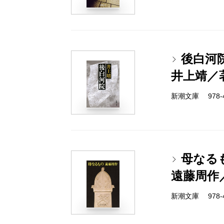
後白河
井上靖／
新潮文庫 978-4-
母なる
遠藤周作
新潮文庫 978-4-