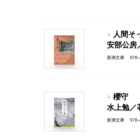
人間そ
安部公房
新潮文庫 978-4-
櫻守
水上勉／
新潮文庫 978-4-