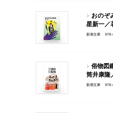
おのぞ
星新一／
新潮文庫 978-4-
俗物図
筒井康隆
新潮文庫 978-4-