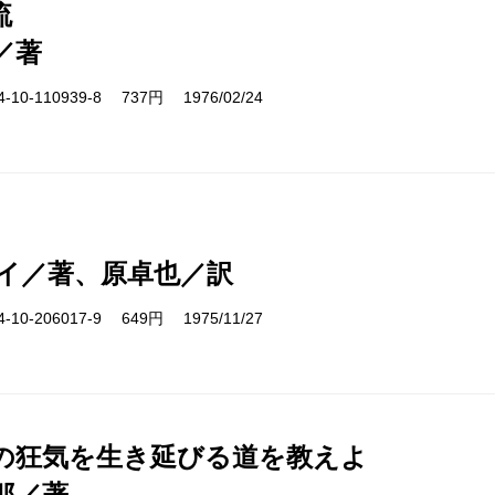
流
／著
10-110939-8 737円 1976/02/24
イ／著、原卓也／訳
10-206017-9 649円 1975/11/27
の狂気を生き延びる道を教えよ
郎／著