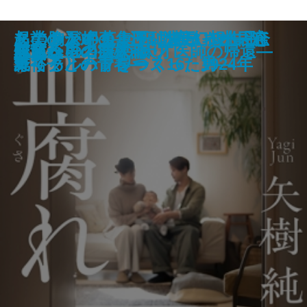
名探偵の顔が良い―天草茅夢のジ
起業の天才！―江副浩正 8兆円企
あの胸が岬のように遠かった―河
このサンドイッチ、マヨネーズ忘
タナトスの蒐集匣 -耽美幻想作品
花と火の帝〔上〕
花と火の帝〔下〕
こいごころ
飢餓俳優 菅原文太伝
告発者〔上〕
告発者〔下〕
おちゃめなパティ
若草物語
邯鄲の島遥かなり〔中〕
血腐れ
あしたの名医2―天才医師の帰還―
敗北からの芸人論
チェレンコフの眠り
花散る里の病棟
灯台へ
ャンクな事件簿―
業リクルートをつくった男―
野裕子との青春―
れてる ハプワース16、1924年
集-