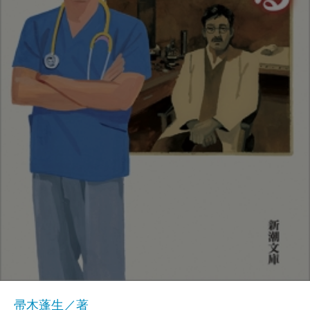
帚木蓬生／著