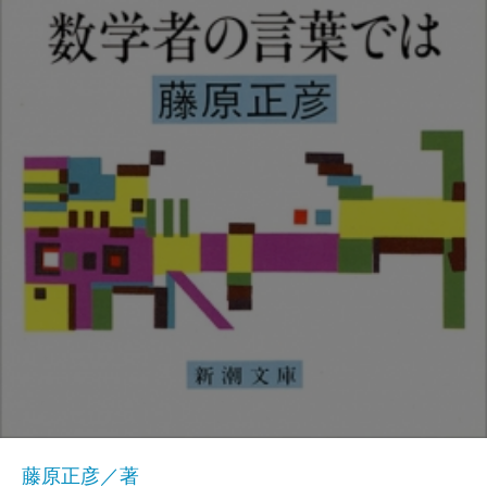
藤原正彦／著