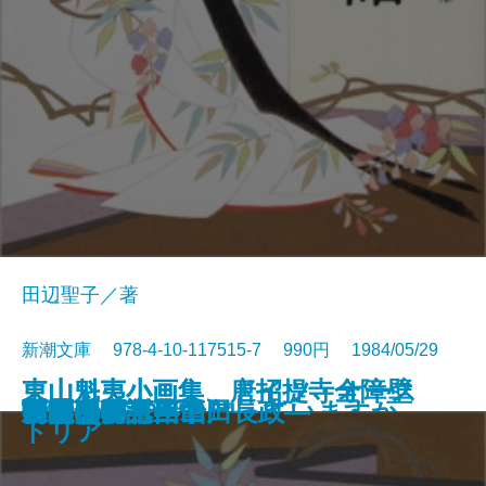
田辺聖子／著
新潮文庫 978-4-10-117515-7 990円 1984/05/29
東山魁夷小画集 唐招提寺全障壁
東山魁夷小画集 ドイツ・オース
数学者の言葉では
ギリシア神話を知っていますか
一瞬の夏〔上〕
一瞬の夏〔下〕
時雨みち
音楽
姥ざかり
新源氏物語〔上〕
新源氏物語〔中〕
新源氏物語〔下〕
菊月夜
王国への道―山田長政―
日曜日の万年筆
春秋山伏記
言葉の海へ
富豪刑事
胡蝶の夢 三
胡蝶の夢 四
画
トリア