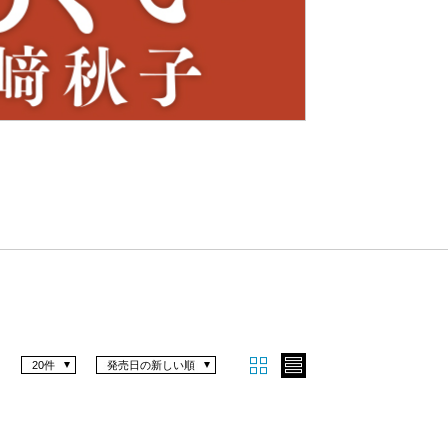
Nex
t
20件
発売日の新しい順