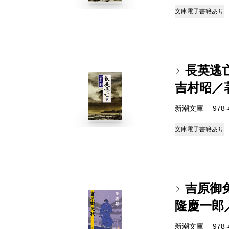
文庫
電子書籍あり
長英逃
吉村昭／
新潮文庫 978-4-
文庫
電子書籍あり
吉原御
隆慶一郎
新潮文庫 978-4-