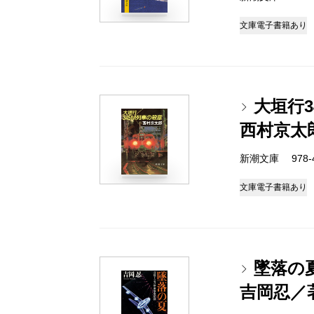
文庫
電子書籍あり
大垣行3
西村京太
新潮文庫 978-4-
文庫
電子書籍あり
墜落の
吉岡忍／