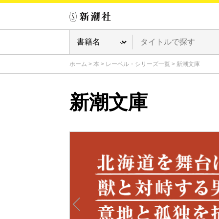
ホーム
>
本
>
レーベル・シリーズ一覧
>
新潮文庫
新潮文庫