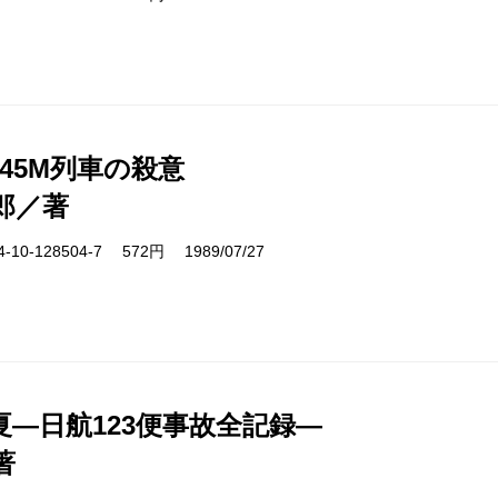
45M列車の殺意
郎／著
10-128504-7 572円 1989/07/27
夏―日航123便事故全記録―
著