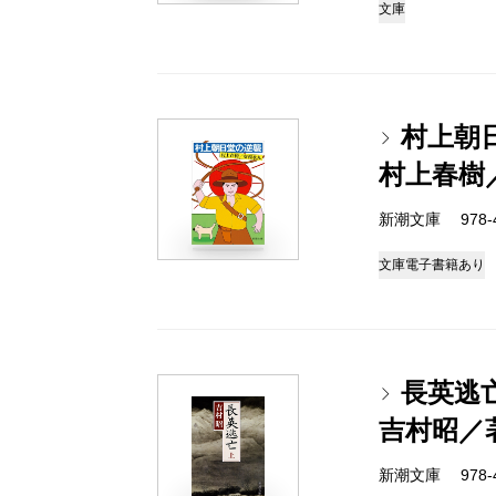
文庫
村上朝
村上春樹
新潮文庫 978-4-
文庫
電子書籍あり
長英逃
吉村昭／
新潮文庫 978-4-