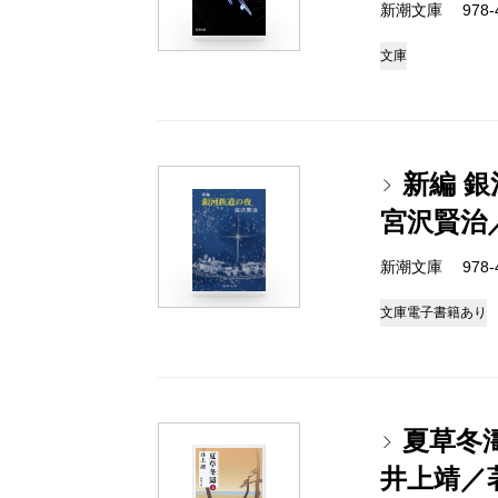
新潮文庫 978-4-
文庫
新編 
宮沢賢治
新潮文庫 978-4-
文庫
電子書籍あり
夏草冬
井上靖／