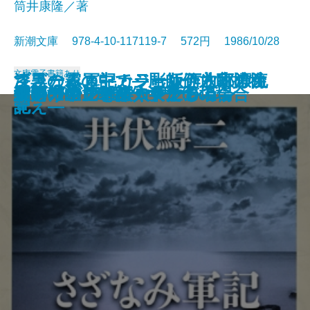
筒井康隆／著
新潮文庫 978-4-10-117119-7 572円 1986/10/28
文庫
電子書籍あり
ブラームス―カラー版作曲家の生
さざなみ軍記・ジョン万次郎漂流
漆黒の霧の中で―彫師伊之助捕物
霜の朝
ヨギ ガンジーの妖術
象工場のハッピーエンド
破獄
落日燃ゆ
カシスの舞い
美酒一代―鳥井信治郎伝―
どこかの事件
くたばれPTA
夜明けの辻
アシモフの雑学コレクション
侍
女の一生 一部・キクの場合
女の一生 二部・サチ子の場合
細川ガラシャ夫人〔上〕
細川ガラシャ夫人〔下〕
「雨の木」を聴く女たち
涯―
記
覚え―