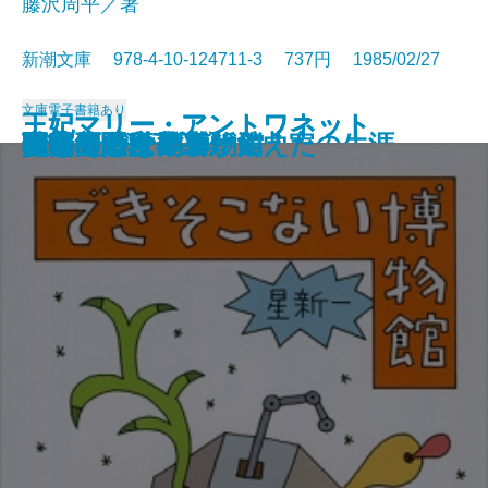
藤沢周平／著
新潮文庫 978-4-10-124711-3 737円 1985/02/27
文庫
電子書籍あり
王妃マリー・アントワネット
王妃マリー・アントワネット
錦繍
天北原野〔上〕
天北原野〔下〕
バッハ―カラー版作曲家の生涯―
破船
もう一つの出会い
あほうがらす
驟り雨
できそこない博物館
キャリー
夜光の階段〔上〕
夜光の階段〔下〕
ミステリー列車が消えた
鹿鳴館
真昼の悪魔
私の美の世界
日本のたくみ
開幕ベルは華やかに
〔上〕
〔下〕