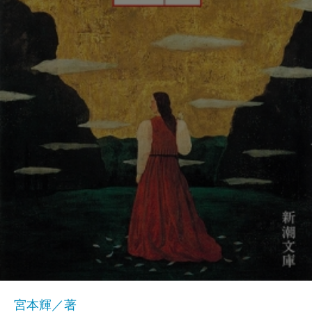
宮本輝／著