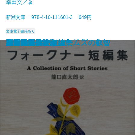
幸田文／著
新潮文庫 978-4-10-111601-3 649円
文庫
電子書籍あり
マンスフィールド短編集
太陽の季節
赤と黒〔上〕
ポー詩集
マノン・レスコー
郷愁
智恵子抄
草の花
夜間飛行
父・こんなこと
フォークナー短編集
細雪〔上〕
細雪〔中〕
細雪〔下〕
大和路・信濃路
野菊の墓
西部戦線異状なし
シャーロック・ホームズの叡智
人間について
サンクチュアリ