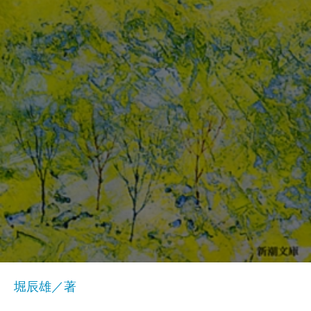
堀辰雄／著