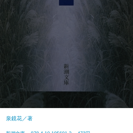
泉鏡花／著