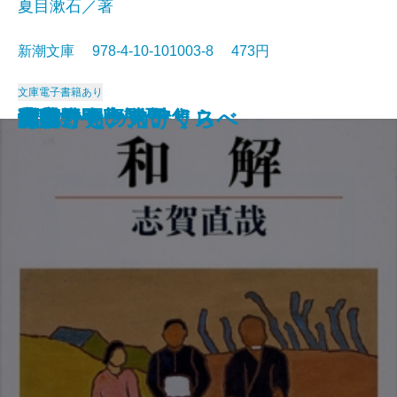
夏目漱石／著
新潮文庫 978-4-10-101003-8 473円
文庫
電子書籍あり
猟銃・闘牛
ヴェルレーヌ詩集
草枕
斜陽
高村光太郎詩集
歌行燈・高野聖
土
真実一路
老妓抄
坊っちゃん
和解
ヰタ・セクスアリス
出家とその弟子
にごりえ・たけくらべ
武蔵野
白痴
青年
雁
それから
門