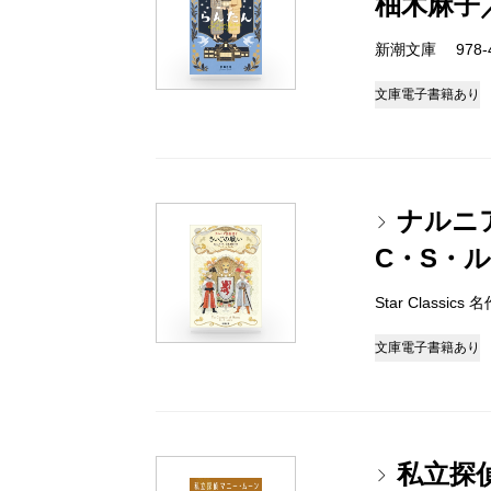
柚木麻子
新潮文庫 978-4-
文庫
電子書籍あり
ナルニ
C・S・
Star Classi
文庫
電子書籍あり
私立探