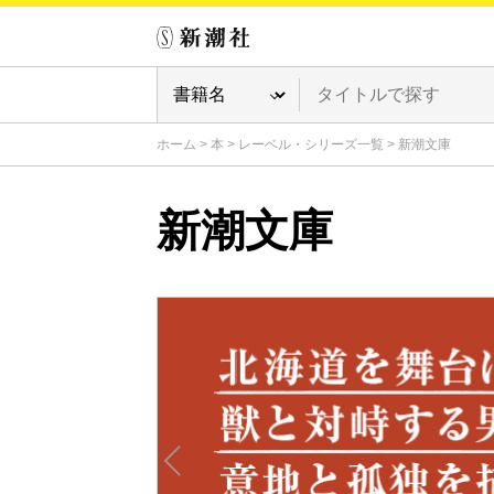
ホーム
>
本
>
レーベル・シリーズ一覧
>
新潮文庫
新潮文庫