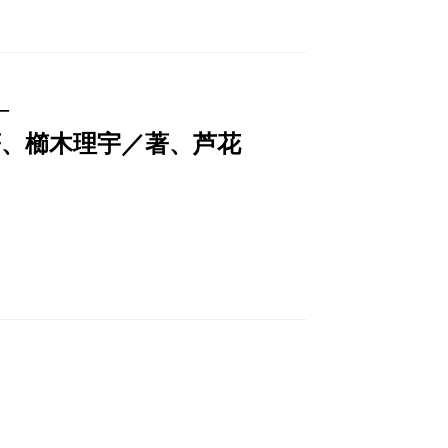
─
著、櫛木理宇／著、芦花