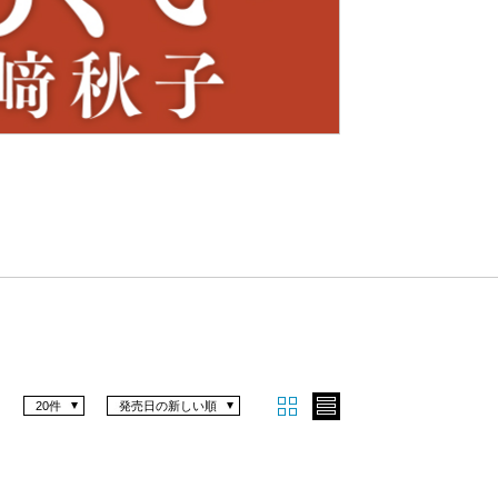
Nex
t
20件
発売日の新しい順