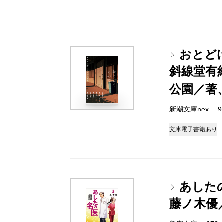
おとど
斜線堂有
公園／著
新潮文庫nex 978
文庫
電子書籍あり
あした
藤ノ木優