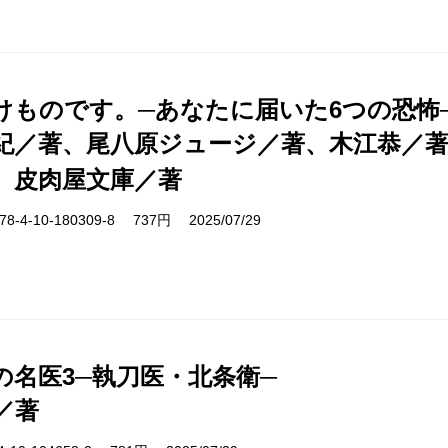
けものです。─あなたに届いた6つの恐怖
紀／著、尾八原ジュージ／著、木江恭／
、皮肉屋文庫／著
-4-10-180309-8 737円 2025/07/29
の名医3─執刀医・北条衛─
／著