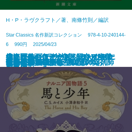
H・P・ラヴクラフト／著、南條竹則／編訳
Star Classics 名作新訳コレクション 978-4-10-240144-
6 990円 2025/04/23
鬼にきんつば─坊主と同心、幽世
大江戸春画ウォーズ UTAMARO
編めば編むほどわたしはわたしに
捜査圏外の条件─初期ミステリ傑
チャールズ・デクスター・ウォー
文庫
電子書籍あり
ナルニア国物語6 魔術師のおい
ゆるやかに生贄は
町内会死者蘇生事件
荒地の家族
夏日狂想
ナルニア国物語5 馬と少年
罪の水際
あやかしの仇討ち 幽世の薬剤師
街とその不確かな壁〔上〕
街とその不確かな壁〔下〕
天路の旅人〔上〕
天路の旅人〔下〕
怪物
田沼と蔦重
ヤクザの子
しらべ─
伝
なっていった
作集(三)─
ド事件