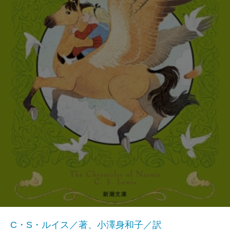
C・S・ルイス／著、小澤身和子／訳