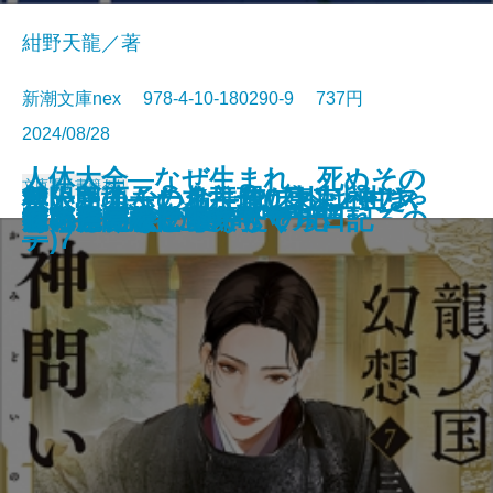
紺野天龍／著
新潮文庫nex 978-4-10-180290-9 737円
2024/08/28
人体大全―なぜ生まれ、死ぬその
文庫
電子書籍あり
救いたくない命―俺たちは神じゃ
無人島のふたり―120日以上生き
ケーキ王子の名推理(スペシャリ
極限団地―一九六一 東京ハウス
邯鄲の島遥かなり〔上〕
とんちき 蔦重青春譜
花と茨―七代目市川團十郎―
捨て童子・松平忠輝〔上〕
捨て童子・松平忠輝〔中〕
捨て童子・松平忠輝〔下〕
日まで無意識に動き続けられるの
狐の嫁入り 幽世の薬剤師
龍ノ国幻想7 神問いの応
これはただの夏
死に急ぐ鯨たち・もぐら日記
雀の手帖
京に鬼の棲む里ありて
探花―隠蔽捜査9―
あのころなにしてた？
狂った宴
ない2―
なくちゃ日記―
テ)7
―
か―