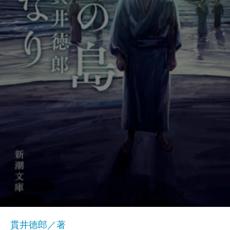
貫井徳郎／著