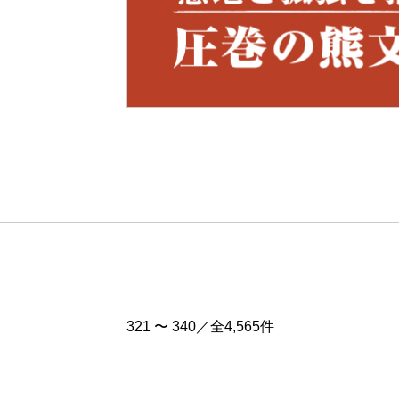
Pre
v
321 〜 340／全4,565件