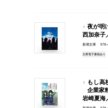
夜が明
西加奈子
新潮文庫 978-4-
文庫
電子書籍あり
もし高
企業家
岩崎夏海