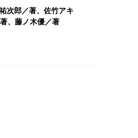
祐次郎／著、佐竹アキ
／著、藤ノ木優／著