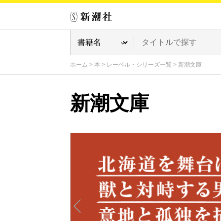
ホーム
>
本
>
レーベル・シリーズ一覧
>
新潮文庫
新潮文庫