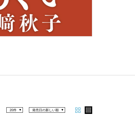
Nex
t
20件
発売日の新しい順