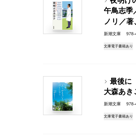
夜明け
午鳥志季
ノリ／著
新潮文庫 978-4-
文庫
電子書籍あり
最後に
大森あき
新潮文庫 978-4-
文庫
電子書籍あり