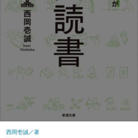
西岡壱誠／著