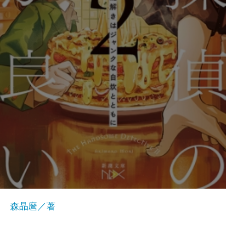
森晶麿／著