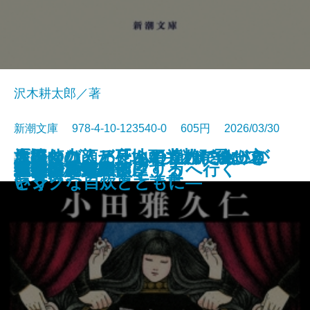
沢木耕太郎／著
新潮文庫 978-4-10-123540-0 605円 2026/03/30
「読む力」と「地頭力」がいっき
旅のつばくろ、ふたたび─飛び立
原田マハ、アートの達人に会いに
名探偵の顔が良い2―謎解きはジ
大好きな人、死んでくれてありが
文庫
電子書籍あり
ドリトル先生アフリカへ行く
魔都シカモア
聖女の、遺産
重力アルケミック
最後の魔法
水─本の小説─
ブルー ハワイ
可哀想な蠅
禍
遠い声、遠い部屋
連続殺人鬼の妻
夜が少女を探偵にする
文豪の花嫁
戦慄
キツネ狩り
に身につく 東大読書
つ季節─
いく
ャンクな自炊とともに―
とう