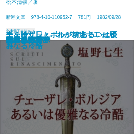
松本清張／著
新潮文庫 978-4-10-110952-7 781円 1982/09/28
文庫
電子書籍あり
チェーザレ・ボルジアあるいは優
土を喰う日々―わが精進十二ヵ月
さむらい劇場
羆嵐
日本の喜劇人
黄金の日日
箱男
輝ける闇
雨の山吹
天才画の女
憎悪の依頼
砂漠の塩
冤罪
未来いそっぷ
続 泥流地帯
隠花の飾り
新樹の言葉
水の肌
楽天旅日記
泥流地帯
雅なる冷酷
―