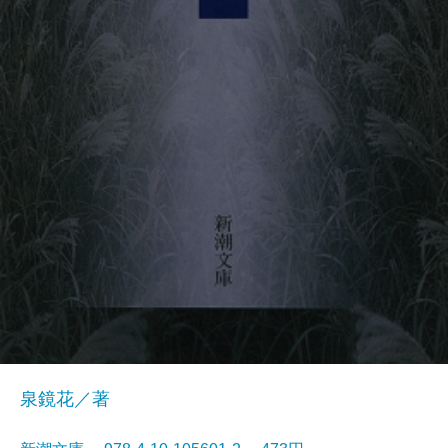
泉鏡花／著