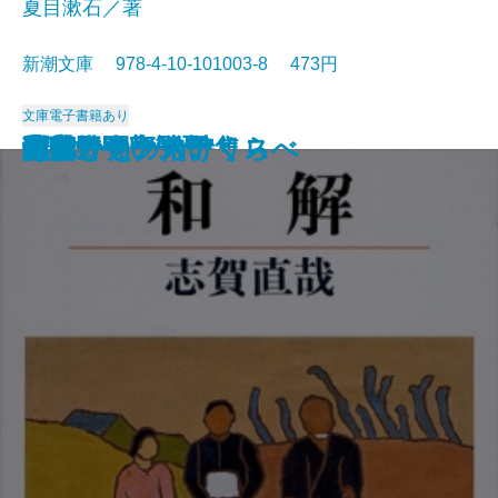
夏目漱石／著
新潮文庫 978-4-10-101003-8 473円
文庫
電子書籍あり
猟銃・闘牛
ヴェルレーヌ詩集
草枕
斜陽
高村光太郎詩集
歌行燈・高野聖
土
真実一路
老妓抄
坊っちゃん
和解
ヰタ・セクスアリス
出家とその弟子
にごりえ・たけくらべ
武蔵野
白痴
青年
雁
それから
門