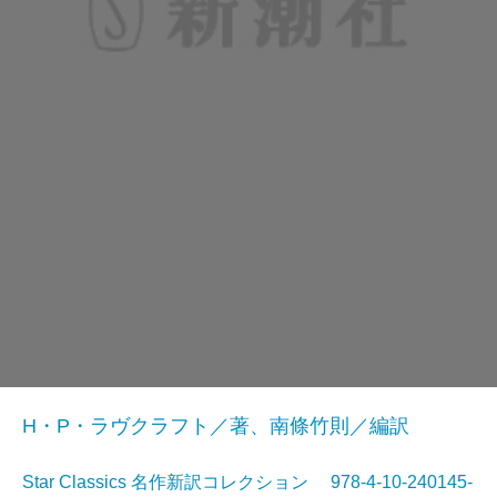
H・P・ラヴクラフト／著、南條竹則／編訳
Star Classics 名作新訳コレクション 978-4-10-240145-