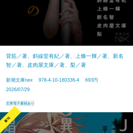
背筋／著、斜線堂有紀／著、上條一輝／著、新名
智／著、皮肉屋文庫／著、梨／著
新潮文庫nex 978-4-10-180336-4 693円
2026/07/29
文庫
電子書籍あり
新刊