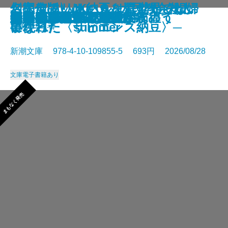
さよならの言い方なんて知らな
〈完全版〉JKハルは異世界で娼婦
幻のアフリカ納豆を追え！─そし
名探偵のいけにえ─人民教会殺人
幽冥の岸 十二国記
未知なるカダスを夢に求めて
龍ノ国幻想9 天恵の命
神と王1 亡国の書
人魚屋敷の殺人
悪徳もまた
善人たち
わたしが・棄てた・女
きまぐれカプセル
一夜─隠蔽捜査10─
夢ノ町本通り─文庫版─
フィレンツェに悪魔が彷徨う
その他の危険
人喰いパンダ殺人事件
色ざんげ
晴れでも雨でも昆虫学者
い。11
になった summer
て現れた〈サピエンス納豆〉─
事件─
星新一／著
新潮文庫 978-4-10-109855-5 693円 2026/08/28
文庫
電子書籍あり
まもなく発売