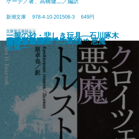
ゲーテ／著、高橋健二／編訳
新潮文庫 978-4-10-201506-3 649円
文庫
電子書籍あり
一握の砂・悲しき玩具―石川啄木
愛と死
絵のない絵本
田舎教師
変身
硝子戸の中
田園交響楽
倫敦塔・幻影の盾
光あるうち光の中を歩め
真理先生
ゲーテ格言集
クロイツェル・ソナタ 悪魔
行人
人間ぎらい
蒲団・重右衛門の最後
こころ
白鯨〔下〕
白鯨〔上〕
彼岸過迄
ぼく東綺譚
歌集―