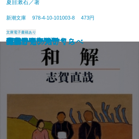
夏目漱石／著
新潮文庫 978-4-10-101003-8 473円
文庫
電子書籍あり
猟銃・闘牛
ヴェルレーヌ詩集
草枕
斜陽
高村光太郎詩集
歌行燈・高野聖
土
真実一路
老妓抄
坊っちゃん
和解
ヰタ・セクスアリス
出家とその弟子
にごりえ・たけくらべ
武蔵野
白痴
青年
雁
それから
門