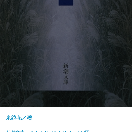
泉鏡花／著