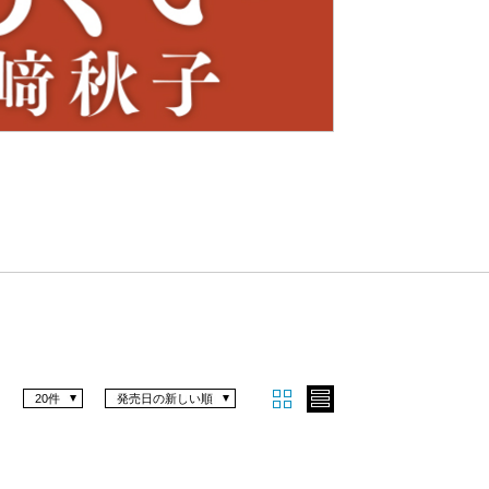
Nex
t
20件
発売日の新しい順