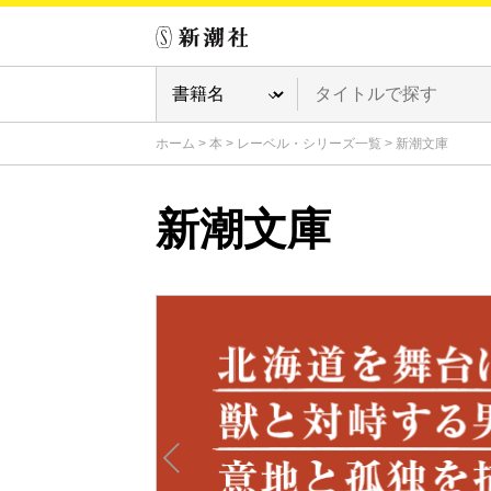
ホーム
>
本
>
レーベル・シリーズ一覧
>
新潮文庫
新潮文庫