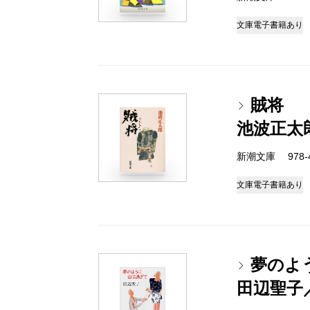
文庫
電子書籍あり
賊将
池波正太
新潮文庫 978-4-
文庫
電子書籍あり
夢のよ
田辺聖子