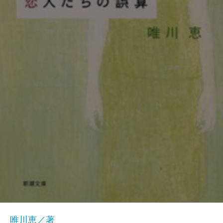
唯川恵／著