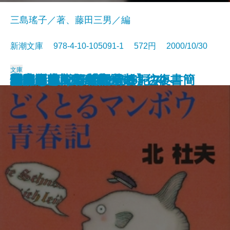
三島瑤子／著、藤田三男／編
新潮文庫 978-4-10-105091-1 572円 2000/10/30
文庫
恋人たちの誤算
裏庭
心は孤独な数学者
少年H〔上〕
少年H〔下〕
敵
絵本を抱えて 部屋のすみへ
迷宮遡行
川端康成・三島由紀夫 往復書簡
写真集 三島由紀夫'25～'70
どくとるマンボウ青春記
着物をめぐる物語
情事
文人悪食
戦国幻想曲
偽造証券
静かな木
ハワイイ紀行【完全版】
逃亡〔上〕
逃亡〔下〕