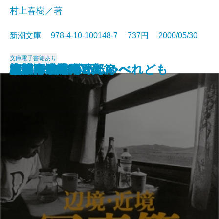
村上春樹／著
新潮文庫 978-4-10-100148-7 737円 2000/05/30
文庫
電子書籍あり
檀
風の男 白洲次郎
婦系図
自閉症だったわたしへ
青春ピカソ
ナイフ
ターン
すいかの匂い
夜明け前に会いたい
辺境・近境
辺境・近境 写真篇
堕落論
しゃべれども しゃべれども
史記の風景
ハンニバル〔上〕
ハンニバル〔下〕
欲望
礼儀作法入門
江戸の暗黒街
中原中也詩集