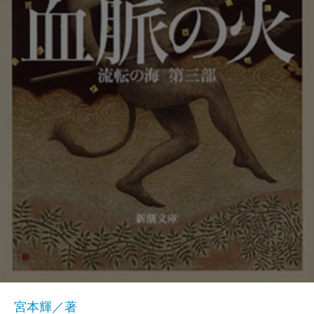
宮本輝／著