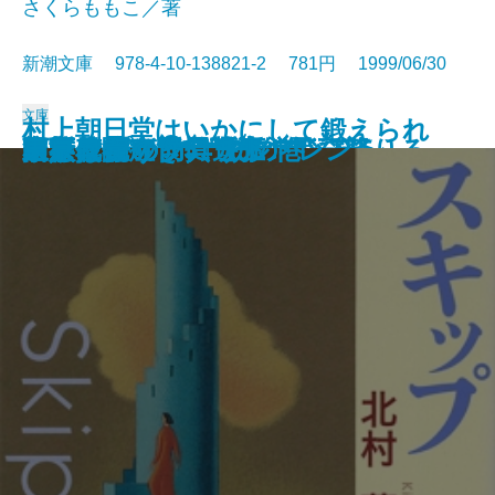
さくらももこ／著
新潮文庫 978-4-10-138821-2 781円 1999/06/30
文庫
村上朝日堂はいかにして鍛えられ
血脈の火―流転の海 第三部―
流しのしたの骨
一人の男が飛行機から飛び降りる
初ものがたり
見張り塔から ずっと
怒らぬ慶之助
人斬り半次郎 幕末編
人斬り半次郎 賊将編
そういうふうにできている
スキップ
西行花伝
陋巷に在り〔5〕妨の巻
玉人
名人は危うきに遊ぶ
家族依存症
ドラマチック チルドレン
ヒトラーの防具〔上〕
ヒトラーの防具〔下〕
東亰異聞
たか