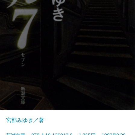
宮部みゆき／著