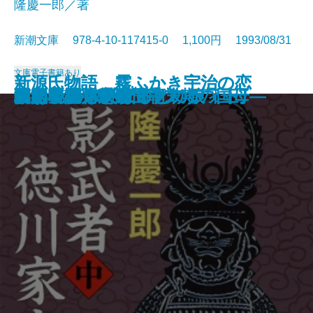
隆慶一郎／著
新潮文庫 978-4-10-117415-0 1,100円 1993/08/31
文庫
電子書籍あり
新源氏物語 霧ふかき宇治の恋
新源氏物語 霧ふかき宇治の恋
江戸切絵図散歩
これからの出来事
花影の花―大石内蔵助の妻―
レベル7(セブン)
トットの欠落帖
ムッシュ・クラタ
血の日本史
影武者徳川家康〔上〕
影武者徳川家康〔中〕
影武者徳川家康〔下〕
閔妃暗殺―朝鮮王朝末期の国母―
ミカドの淑女
サイレント・マイノリティ
後宮小説
草の竪琴
ふぉん・しいほるとの娘〔上〕
ふぉん・しいほるとの娘〔下〕
数学者の休憩時間
〔上〕
〔下〕