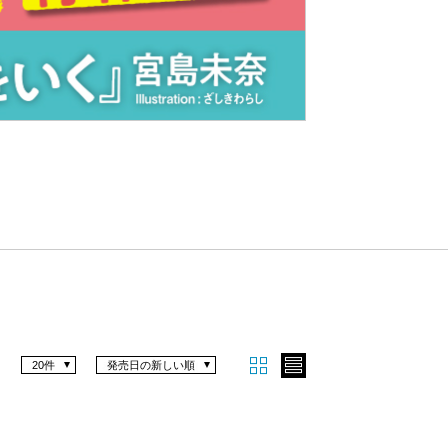
Nex
t
20件
発売日の新しい順