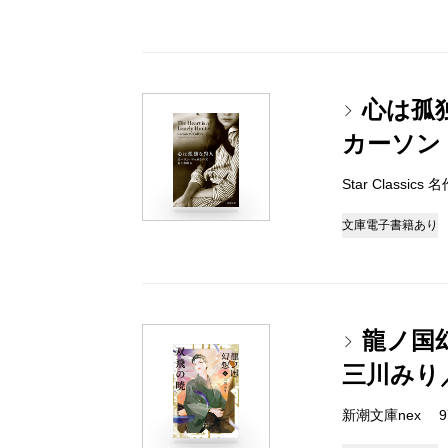
心は孤
カーソン
Star Classic
文庫
電子書籍あり
龍ノ国
三川みり
新潮文庫nex 978