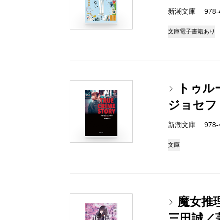
新潮文庫 978-4-
文庫
電子書籍あり
トゥル
ジョセフ
新潮文庫 978-4-
文庫
魔女推
三田誠／