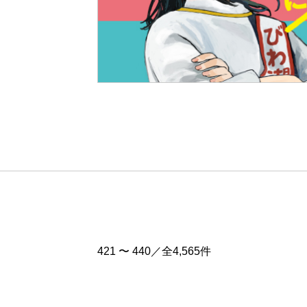
Pre
v
421 〜 440／全4,565件