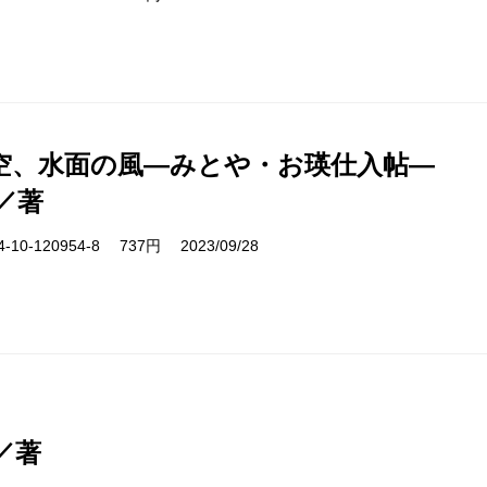
空、水面の風―みとや・お瑛仕入帖―
／著
10-120954-8 737円 2023/09/28
／著