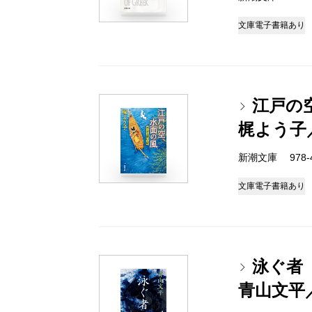
文庫
電子書籍あり
江戸の
梶よう子
新潮文庫 978-4-
文庫
電子書籍あり
泳ぐ者
青山文平