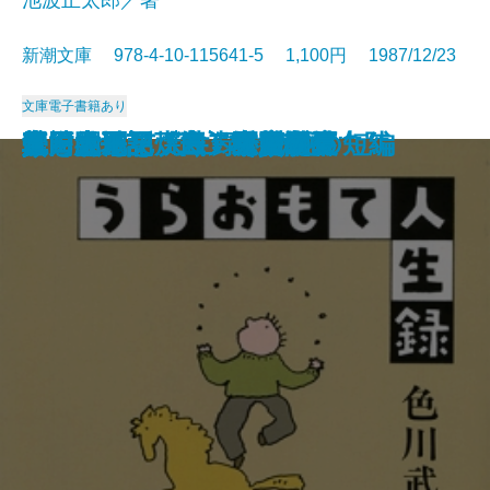
新潮文庫 978-4-10-115641-5 1,100円 1987/12/23
文庫
電子書籍あり
真田太平記〔十一〕大坂夏の陣
真田太平記〔十二〕雲の峰
真田太平記〔九〕二条城
真田太平記〔十〕大坂入城
イーハトーボの劇列車
風神の門〔上〕
風神の門〔下〕
安全のカード
真田太平記〔七〕関ヶ原
真田太平記〔八〕紀州九度山
うらおもて人生録
真田太平記〔五〕秀頼誕生
真田太平記〔六〕家康東下
江戸開城
真田太平記〔三〕上田攻め
真田太平記〔四〕甲賀問答
螢・納屋を焼く・その他の短編
龍を見た男
真田太平記〔一〕天魔の夏
真田太平記〔二〕秘密