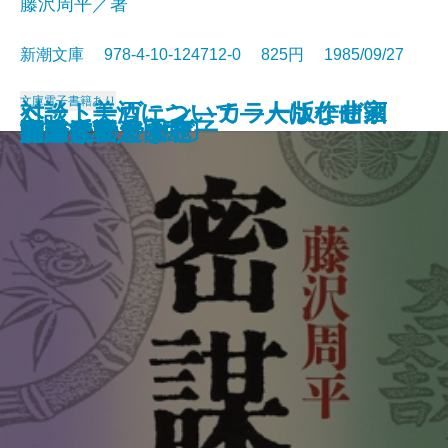
藤沢周平／著
新潮文庫 978-4-10-124712-0 825円 1985/09/27
文庫
電子書籍あり
ベートーヴェン―カラー版作曲家
対談 美酒について―人はなぜ酒
たくさんのタブー
なりそこない王子
おみそれ社会
冬の派閥
男の系譜
夜のかくれんぼ
ノックの音が
密謀〔上〕
密謀〔下〕
闇の穴
吉里吉里人〔上〕
吉里吉里人〔中〕
吉里吉里人〔下〕
おせん
盗賊会社
エヌ氏の遊園地
羆
男どき女どき
の生涯―
を語るか―