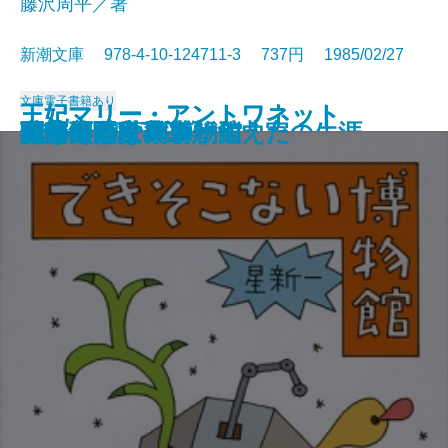
藤沢周平／著
新潮文庫 978-4-10-124711-3 737円 1985/02/27
文庫
電子書籍あり
王妃マリー・アントワネット
王妃マリー・アントワネット
錦繍
天北原野〔上〕
天北原野〔下〕
バッハ―カラー版作曲家の生涯―
破船
もう一つの出会い
あほうがらす
驟り雨
できそこない博物館
キャリー
夜光の階段〔上〕
夜光の階段〔下〕
ミステリー列車が消えた
鹿鳴館
真昼の悪魔
私の美の世界
日本のたくみ
開幕ベルは華やかに
〔上〕
〔下〕