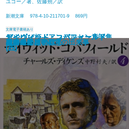
ユゴー／著、佐藤朔／訳
新潮文庫 978-4-10-211701-9 869円
文庫
電子書籍あり
おやゆび姫―アンデルセン童話集
デイヴィッド・コパフィールド
デイヴィッド・コパフィールド
デイヴィッド・コパフィールド
デイヴィッド・コパフィールド
桜の園・三人姉妹
レ・ミゼラブル〔三〕
レ・ミゼラブル〔四〕
俘虜記
白雪姫―グリム童話集I―
海からの贈物
レ・ミゼラブル〔二〕
アメリカン・スクール
レ・ミゼラブル〔一〕
砂の上の植物群
風濤
エミリーはのぼる
娼婦の部屋・不意の出来事
夏の終り
虚空遍歴〔下〕
(II)―
(四)
(三)
(二)
(一)