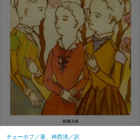
チェーホフ／著、神西清／訳