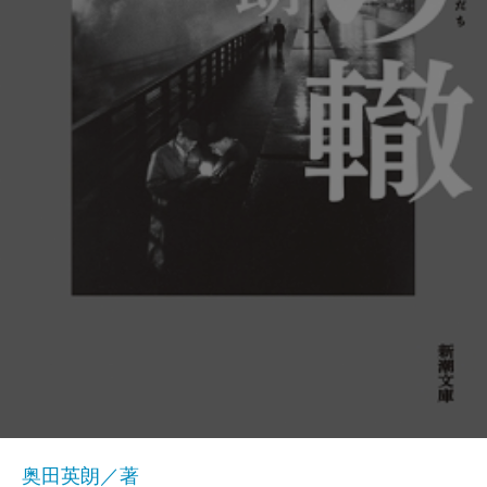
奥田英朗／著