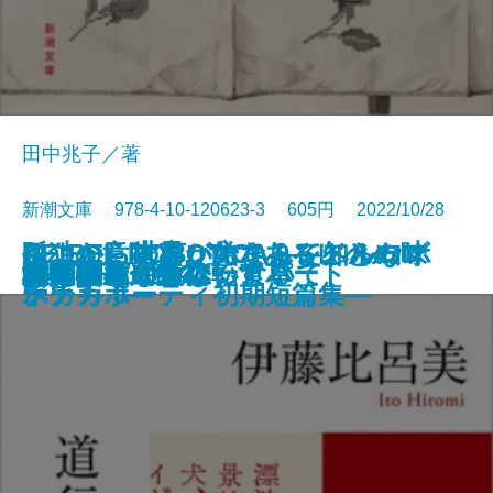
田中兆子／著
新潮文庫 978-4-10-120623-3 605円 2022/10/28
さよならの言い方なんて知らな
孤独の意味も、女であることの味
ここから世界が始まる―トルーマ
RE:BEL ROBOTICA―レベルロボ
RE:BEL ROBOTICA 0―レベルロ
文庫
罪の轍
名人
闇の奥
六畳間ミステリーアパート
幽世の薬剤師2
殺人者
銀花の蔵
私のことならほっといて
道行きや
ポロック生命体
清く貧しく美しく
アガワ家の危ない食卓
自転しながら公転する
56日間
女副署長 祭礼
い。7
わいも
ン・カポーティ初期短篇集―
チカ―
ボチカ 0―