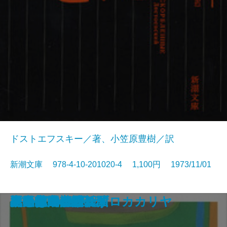
ドストエフスキー／著、小笠原豊樹／訳
新潮文庫 978-4-10-201020-4 1,100円 1973/11/01
ちいさこべ
ブンとフン
新ハムレット
星への旅
沈黙の春
リチャード三世
Dの複合
ほら男爵 現代の冒険
深川安楽亭
虐げられた人びと
パンドラの匣
出発は遂に訪れず
黒の様式
長距離走者の孤独
松風の門
ことばの歳時記
死の家の記録
水中都市・デンドロカカリヤ
夏の花・心願の国
メルヒェン