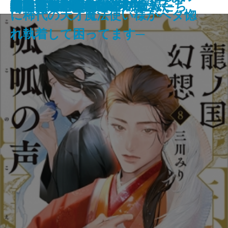
厳島
伊勢大名の関ヶ原
筋肉と脂肪 身体の声をきく
マイブック―2026年の記録―
ネバーランド
ビッグ・バウンス
穢れなき者へ
鬼の花婿 幽世の薬剤師
蜘蛛屋敷の殺人
龍ノ国幻想8 呱呱の声
闇抜け─密命船侍始末─
悲鳴
審議官─隠蔽捜査9.5─
定形外郵便
小説作法の奥義
ファウンテンブルーの魔人たち
磔の地
眠れるアンナ・O
い。10
に稀代の天才魔法使い様がベタ惚
れ執着して困ってます─