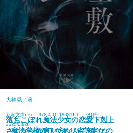
大神晃／著
新潮文庫nex 978-4-10-180311-1 781円
落ちこぼれ魔法少女の恋愛下剋上
2025/08/28
さよならの言い方なんて知らな
─魔法学校のワケあり劣等生なの