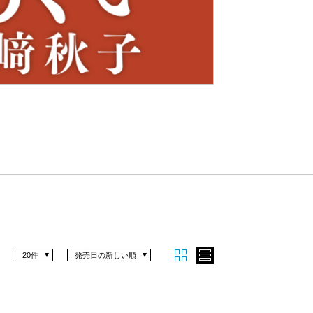
Nex
t
20件
発売日の新しい順