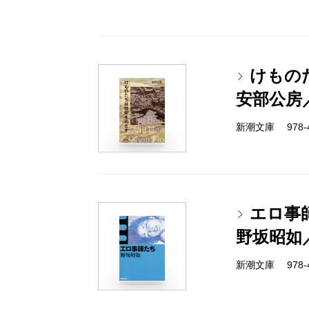
けもの
安部公房
新潮文庫 978-4-
エロ事
野坂昭如
新潮文庫 978-4-