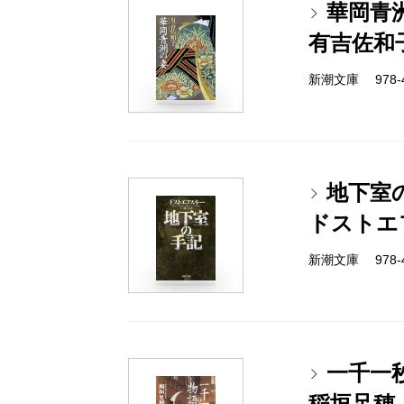
華岡青
有吉佐和
新潮文庫 978-4-
地下室
ドストエ
新潮文庫 978-4
一千一
稲垣足穂