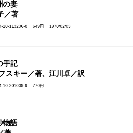
洲の妻
子／著
10-113206-8 649円 1970/02/03
の手記
フスキー／著、江川卓／訳
-10-201009-9 770円
秒物語
／著