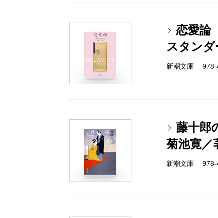
恋愛論
スタンダ
新潮文庫 978-4-
藤十郎
菊池寛／
新潮文庫 978-4-