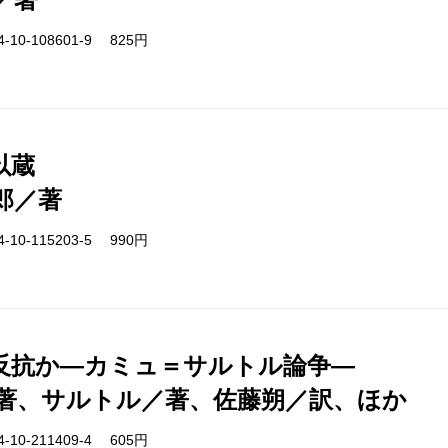
-10-108601-9 825円
以蔵
郎／著
-10-115203-5 990円
反抗か―カミュ＝サルトル論争―
著、サルトル／著、佐藤朔／訳、ほか
-10-211409-4 605円