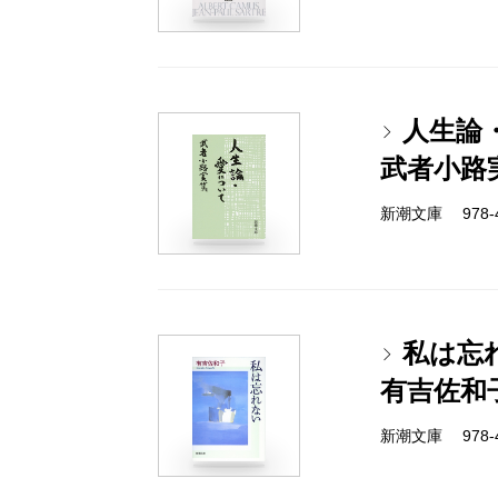
人生論
武者小路
新潮文庫 978-4
私は忘
有吉佐和
新潮文庫 978-4