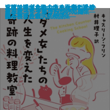
「ダメ女」たちの人生を変えた奇
友喰い―鬼食役人のあやかし退治
フランス革命の女たち―激動の時
沈没船博士、海の底で歴史の謎を
名前で呼ばれたこともなかったか
嘘があふれた世界で
巡査たちに敬礼を
希望のゆくえ
飛ぶ男
果ての海
土佐くろしお鉄道殺人事件
出版禁止 ろろるの村滞在記
TIMELESS
雷神
風神の手
屍衣にポケットはない
もふもふ―犬猫まみれの短編集―
オーバーヒート
夢に迷ってタクシーを呼んだ
アンソーシャル ディスタンス
跡の料理教室
帖―
代を生きた11人の物語―
追う
ら―奈良少年刑務所詩集―