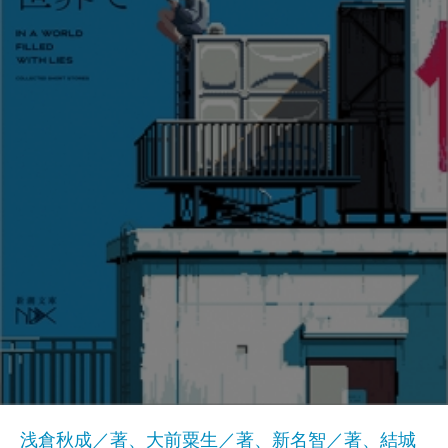
浅倉秋成／著、大前粟生／著、新名智／著、結城