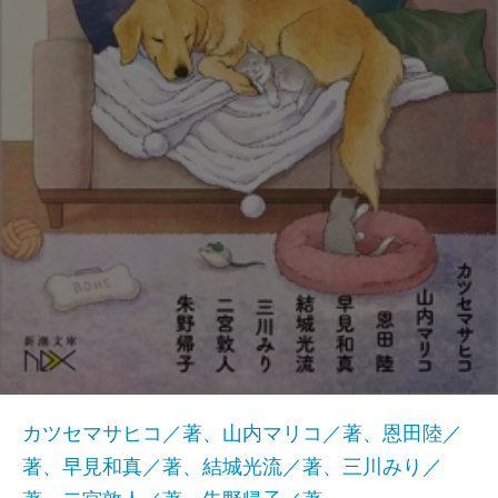
カツセマサヒコ／著、山内マリコ／著、恩田陸／
著、早見和真／著、結城光流／著、三川みり／