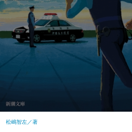
松嶋智左／著